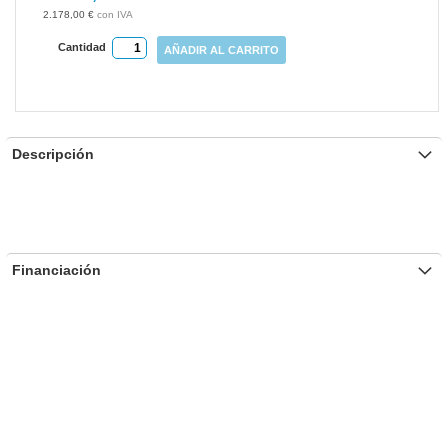
gallery
2.178,00 €
Cantidad
AÑADIR AL CARRITO
Descripción
Financiación