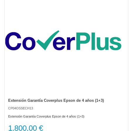
of
the
images
gallery
Extensión Garantía Coverplus Epson de 4 años (1+3)
Skip
to
CP04OSSECH13
the
beginning
Extensión Garantía Coverplus Epson de 4 años (1+3)
of
the
1.800,00 €
images