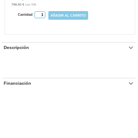
gallery
798,60 €
Cantidad
AÑADIR AL CARRITO
Descripción
Financiación