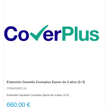
of
the
images
gallery
Extensión Garantía Coverplus Epson de 4 años (1+3)
Skip
to
CP04OSSECL14
the
beginning
Extensión Garantía Coverplus Epson de 4 años (1+3)
of
the
660,00 €
images