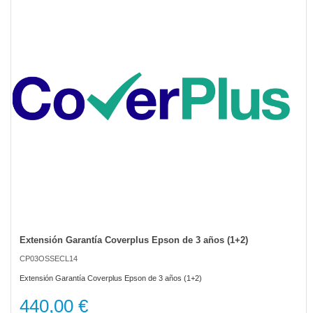
of
the
images
gallery
Extensión Garantía Coverplus Epson de 3 años (1+2)
Skip
to
CP03OSSECL14
the
beginning
Extensión Garantía Coverplus Epson de 3 años (1+2)
of
the
440,00 €
images