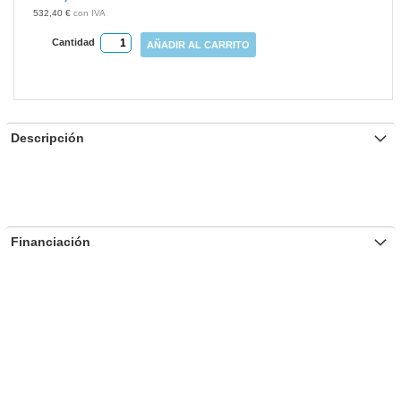
gallery
532,40 €
Cantidad
AÑADIR AL CARRITO
Descripción
Financiación