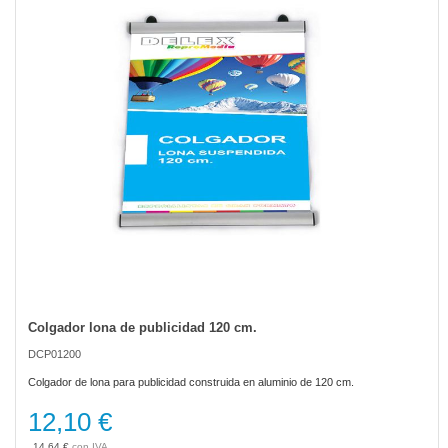
the
images
gallery
Colgador lona de publicidad 120 cm.
Skip
to
DCP01200
the
beginning
Colgador de lona para publicidad construida en aluminio de 120 cm.
of
the
12,10 €
images
gallery
14,64 €