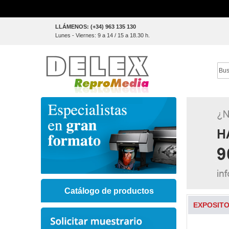
Skip
LLÁMENOS: (+34) 963 135 130
to
Lunes - Viernes: 9 a 14 / 15 a 18.30 h.
Content
Sear
Catálogo de productos
EXPOSITO
Skip
to