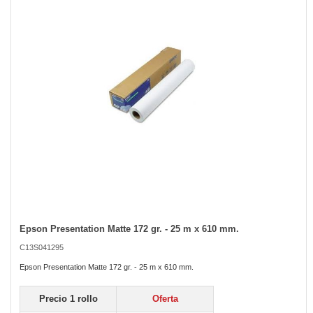
the
images
gallery
Epson Presentation Matte 172 gr. - 25 m x 610 mm.
Skip
to
C13S041295
the
beginning
Epson Presentation Matte 172 gr. - 25 m x 610 mm.
of
the
Precio 1 rollo
Oferta
images
gallery