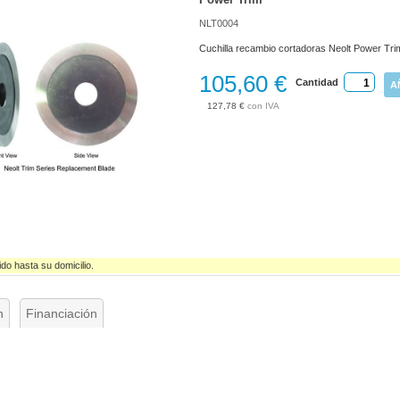
NLT0004
Cuchilla recambio cortadoras Neolt Power Tri
105,60 €
Cantidad
A
127,78 €
ido hasta su domicilio.
n
Financiación