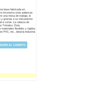
na base fabricada en
emo incorpora unas palancas
bre una mesa de trabajo, lo
rte y gracias a su mecanismo
ial a cortar. La cabeza de
te Trimalco. Esta
 materiales flexibles y rígidos
 PVC, etc., ideal la industria
ÑADIR AL CARRITO