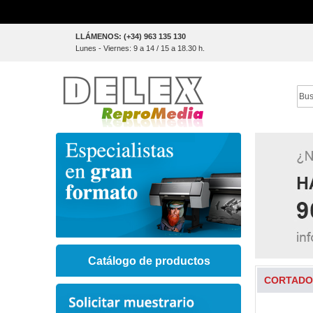
Skip
LLÁMENOS: (+34) 963 135 130
to
Lunes - Viernes: 9 a 14 / 15 a 18.30 h.
Content
Sear
Catálogo de productos
CORTADOR
Skip
to