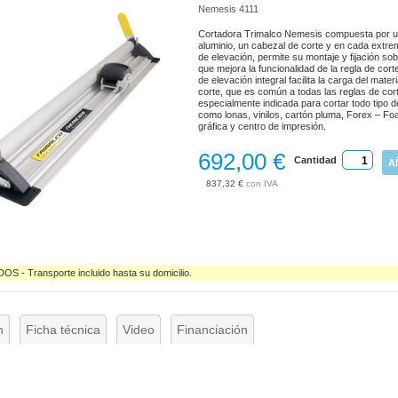
Nemesis 4111
Cortadora Trimalco Nemesis compuesta por u
aluminio, un cabezal de corte y en cada extr
de elevación, permite su montaje y fijación so
que mejora la funcionalidad de la regla de co
de elevación integral facilita la carga del mater
corte, que es común a todas las reglas de cor
especialmente indicada para cortar todo tipo de
como lonas, vinilos, cartón pluma, Forex – Foam
gráfica y centro de impresión.
692,00 €
Cantidad
A
837,32 €
- Transporte incluido hasta su domicilio.
n
Ficha técnica
Video
Financiación