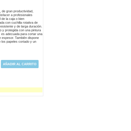
, de gran productividad,
isfacer a profesionales
l de la caja o bien
da con cuchilla rotativa de
esistente y de larga duración.
ro y protegida con una pintura
, es adecuada para cortar una
e espesor. También dispone
e los papeles cortado y un
AÑADIR AL CARRITO