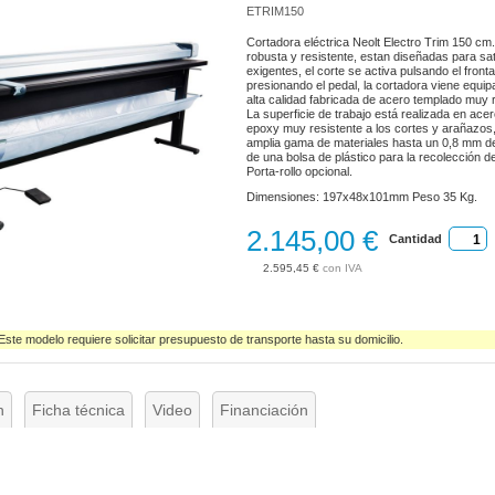
ETRIM150
Cortadora eléctrica Neolt Electro Trim 150 cm.
robusta y resistente, estan diseñadas para sat
exigentes, el corte se activa pulsando el fronta
presionando el pedal, la cortadora viene equipa
alta calidad fabricada de acero templado muy r
La superficie de trabajo está realizada en ace
epoxy muy resistente a los cortes y arañazos
amplia gama de materiales hasta un 0,8 mm d
de una bolsa de plástico para la recolección d
Porta-rollo opcional.
Dimensiones: 197x48x101mm Peso 35 Kg.
2.145,00 €
Cantidad
2.595,45 €
 Este modelo requiere solicitar presupuesto de transporte hasta su domicilio.
n
Ficha técnica
Video
Financiación