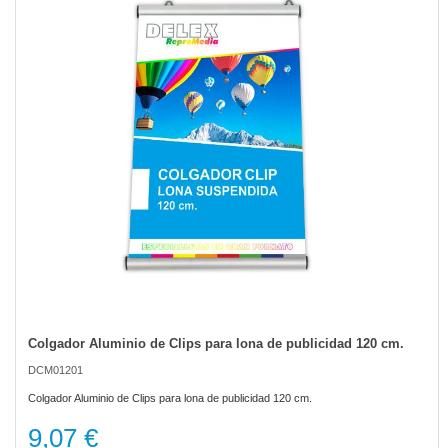
of
the
images
gallery
Colgador Aluminio de Clips para lona de publicidad 120 cm.
Skip
to
DCM01201
the
beginning
Colgador Aluminio de Clips para lona de publicidad 120 cm.
of
the
9,07 €
images