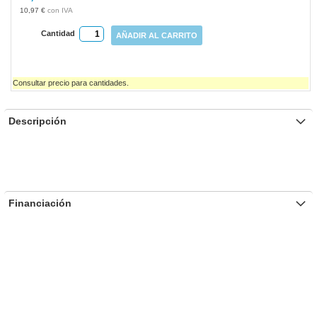
gallery
10,97 €
Cantidad
AÑADIR AL CARRITO
Consultar precio para cantidades.
Descripción
Financiación