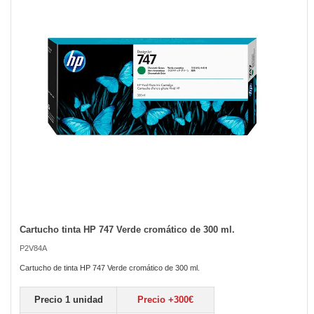
the
images
gallery
Cartucho tinta HP 747 Verde cromático de 300 ml.
Skip
to
P2V84A
the
beginning
Cartucho de tinta HP 747 Verde cromático de 300 ml.
of
the
Precio 1 unidad
Precio +300€
images
gallery