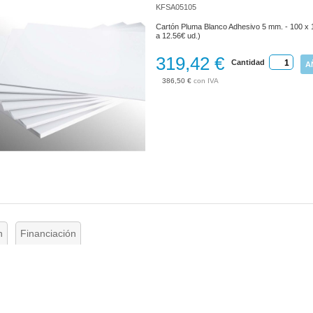
KFSA05105
Cartón Pluma Blanco Adhesivo 5 mm. - 100 x 1
a 12.56€ ud.)
319,42 €
Cantidad
A
386,50 €
n
Financiación