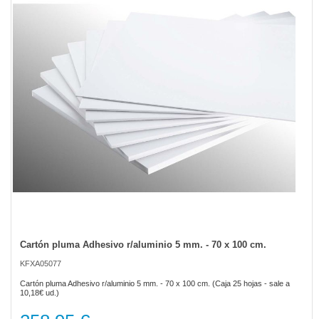
of
the
images
gallery
Cartón pluma Adhesivo r/aluminio 5 mm. - 70 x 100 cm.
Skip
to
KFXA05077
the
beginning
Cartón pluma Adhesivo r/aluminio 5 mm. - 70 x 100 cm. (Caja 25 hojas - sale a
of
10,18€ ud.)
the
images