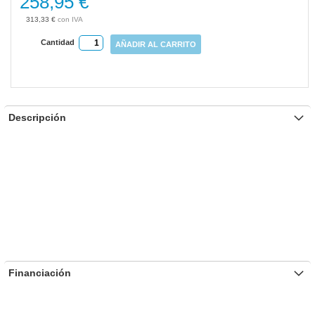
258,95 €
gallery
313,33 €
Cantidad
AÑADIR AL CARRITO
Descripción
Financiación