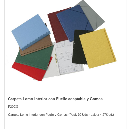
of
the
images
gallery
Carpeta Lomo Interior con Fuelle adaptable y Gomas
Skip
to
F20CG
the
beginning
Carpeta Lomo Interior con Fuelle y Gomas (Pack 10 Uds - sale a 4,27€ ud.)
of
the
images