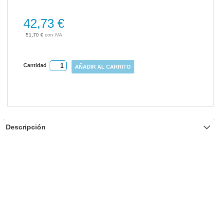
gallery
42,73 €
51,70 €
Cantidad
AÑADIR AL CARRITO
Descripción