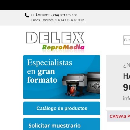
Skip
LLÁMENOS: (+34) 963 135 130
to
Lunes - Viernes: 9 a 14 / 15 a 18.30 h.
Content
Sear
Catálogo de productos
CANVAS P
Skip
to