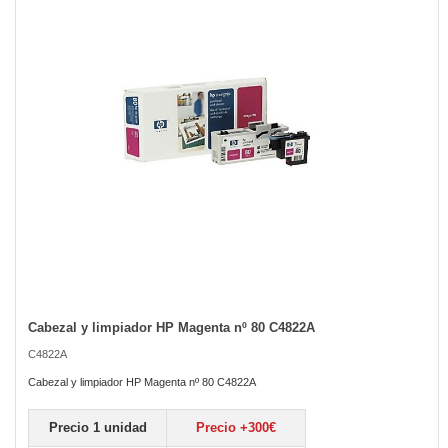
the
images
gallery
Cabezal y limpiador HP Magenta nº 80 C4822A
Skip
to
C4822A
the
beginning
Cabezal y limpiador HP Magenta nº 80 C4822A
of
the
Precio 1 unidad
Precio +300€
images
gallery