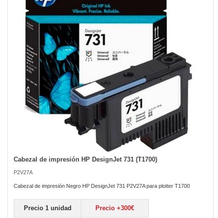
the
images
gallery
Cabezal de impresión HP DesignJet 731 (T1700)
Skip
to
P2V27A
the
beginning
Cabezal de impresión Negro HP DesignJet 731 P2V27A para plotter T1700
of
the
Precio 1 unidad
Precio +300€
images
gallery