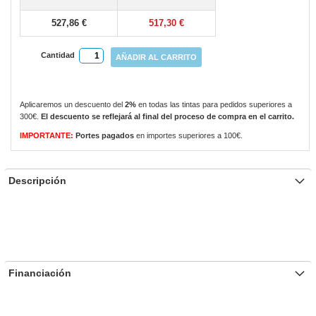
gallery
527,86 €
517,30 €
Cantidad
AÑADIR AL CARRITO
Aplicaremos un descuento del
2%
en todas las tintas para pedidos superiores a
300€.
El descuento se reflejará al final del proceso de compra en el carrito.
IMPORTANTE:
Portes pagados
en importes superiores a 100€.
Descripción
Financiación