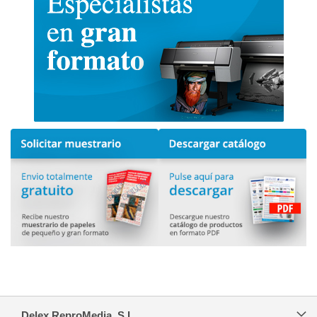
Delex ReproMedia, S.L.