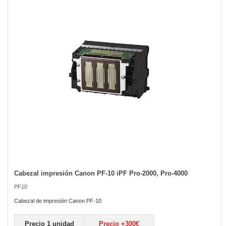
of
the
images
gallery
Cabezal impresión Canon PF-10 iPF Pro-2000, Pro-4000
Skip
to
PF10
the
beginning
Cabezal de impresión Canon PF-10
of
the
Precio 1 unidad
Precio +300€
images