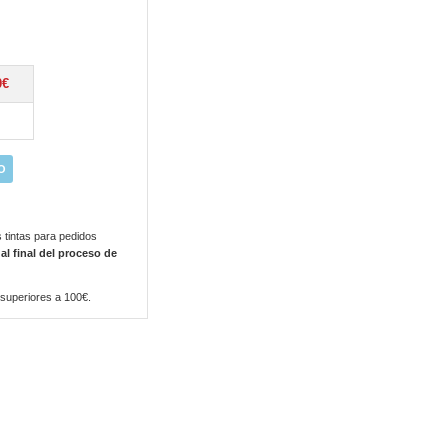
0€
O
 tintas para pedidos
 al final del proceso de
 superiores a 100€.