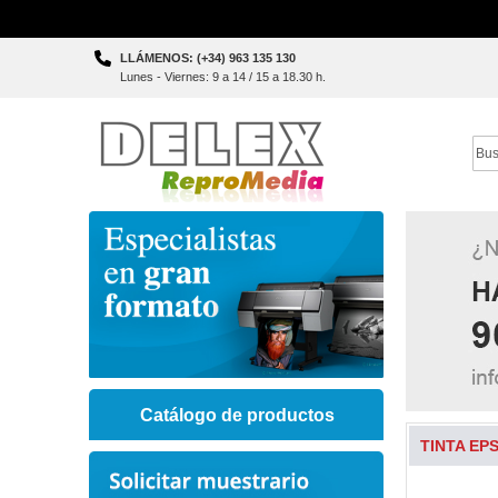
Skip
LLÁMENOS: (+34) 963 135 130
to
Lunes - Viernes: 9 a 14 / 15 a 18.30 h.
Content
Sear
Catálogo de productos
TINTA EPS
Skip
to