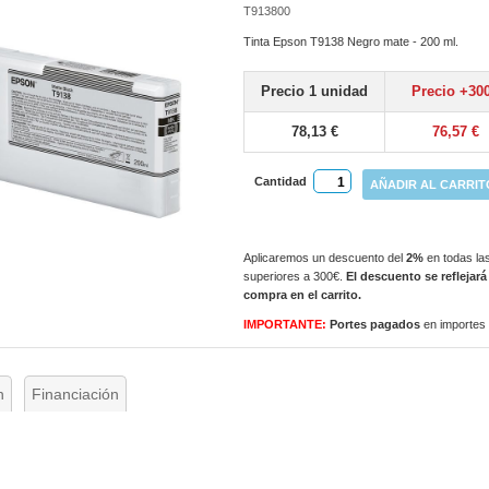
T913800
Tinta Epson T9138 Negro mate - 200 ml.
Precio 1 unidad
Precio +30
78,13 €
76,57 €
Cantidad
AÑADIR AL CARRIT
Aplicaremos un descuento del
2%
en todas las
superiores a 300€.
El descuento se reflejará
compra en el carrito.
IMPORTANTE:
Portes pagados
en importes
n
Financiación