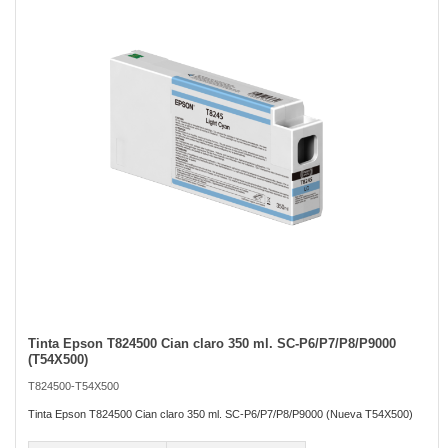
of
the
images
gallery
Tinta Epson T824500 Cian claro 350 ml. SC-P6/P7/P8/P9000
Skip
(T54X500)
to
the
T824500-T54X500
beginning
of
Tinta Epson T824500 Cian claro 350 ml. SC-P6/P7/P8/P9000 (Nueva T54X500)
the
images