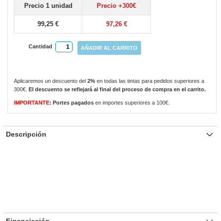
Precio 1 unidad
Precio +300€
gallery
99,25 €
97,26 €
Cantidad
AÑADIR AL CARRITO
Aplicaremos un descuento del
2%
en todas las tintas para pedidos superiores a
300€.
El descuento se reflejará al final del proceso de compra en el carrito.
IMPORTANTE:
Portes pagados
en importes superiores a 100€.
Descripción
Financiación