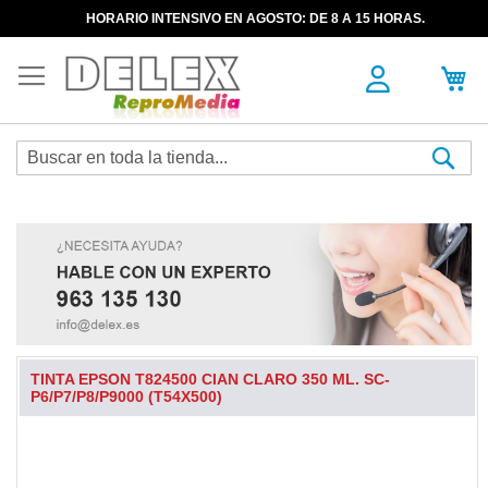
HORARIO INTENSIVO EN AGOSTO: DE 8 A 15 HORAS.
Sea
TINTA EPSON T824500 CIAN CLARO 350 ML. SC-
P6/P7/P8/P9000 (T54X500)
Skip
to
the
end