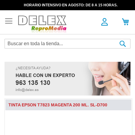
HORARIO INTENSIVO EN AGOSTO: DE 8 A 15 HORAS.
Sea
TINTA EPSON T7823 MAGENTA 200 ML. SL-D700
Skip
to
the
end
of