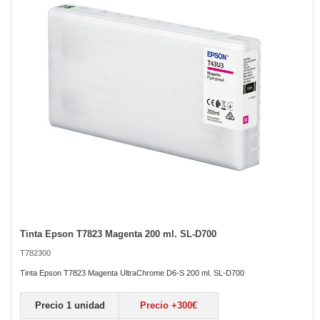
the
images
gallery
Tinta Epson T7823 Magenta 200 ml. SL-D700
Skip
to
T782300
the
beginning
Tinta Epson T7823 Magenta UltraChrome D6-S 200 ml. SL-D700
of
the
Precio 1 unidad
Precio +300€
images
gallery