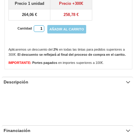
Precio 1 unidad
Precio +300€
gallery
264,06 €
258,78 €
Cantidad
AÑADIR AL CARRITO
Aplicaremos un descuento del
2%
en todas las tintas para pedidos superiores a
300€.
El descuento se reflejará al final del proceso de compra en el carrito.
IMPORTANTE:
Portes pagados
en importes superiores a 100€.
Descripción
Financiación