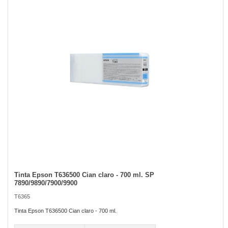
of
the
images
gallery
Tinta Epson T636500 Cian claro - 700 ml. SP
Skip
7890/9890/7900/9900
to
the
T6365
beginning
of
Tinta Epson T636500 Cian claro - 700 ml.
the
images