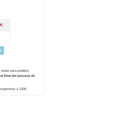
0€
O
 tintas para pedidos
 al final del proceso de
 superiores a 100€.