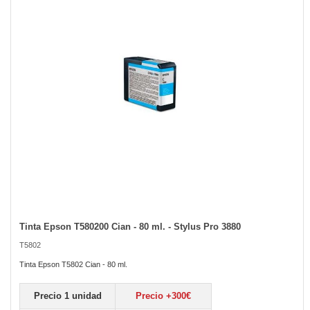
the
images
gallery
Tinta Epson T580200 Cian - 80 ml. - Stylus Pro 3880
Skip
to
T5802
the
beginning
Tinta Epson T5802 Cian - 80 ml.
of
the
Precio 1 unidad
Precio +300€
images
gallery