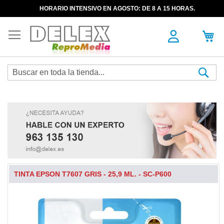
HORARIO INTENSIVO EN AGOSTO: DE 8 A 15 HORAS.
Sea
TINTA EPSON T7607 GRIS - 25,9 ML. - SC-P600
Skip
to
the
end
of