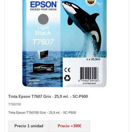
the
images
gallery
Tinta Epson T7607 Gris - 25,9 ml. - SC-P600
Skip
to
T760700
the
beginning
Tinta Epson T760700 Gris - 25,9 ml. - SC-P600
of
the
Precio 1 unidad
Precio +300€
images
gallery