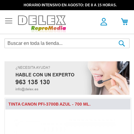
HORARIO INTENSIVO EN AGOSTO: DE 8 A 15 HORAS.
Sea
TINTA CANON PFI-3700B AZUL - 700 ML.
Skip
to
the
end
of