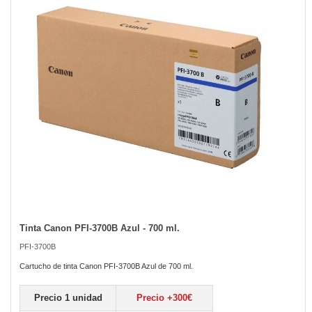
the
images
gallery
Tinta Canon PFI-3700B Azul - 700 ml.
Skip
to
PFI-3700B
the
beginning
Cartucho de tinta Canon PFI-3700B Azul de 700 ml.
of
the
Precio 1 unidad
Precio +300€
images
gallery