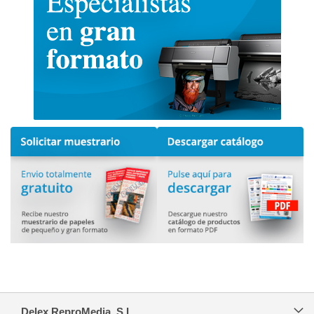
Delex ReproMedia, S.L.