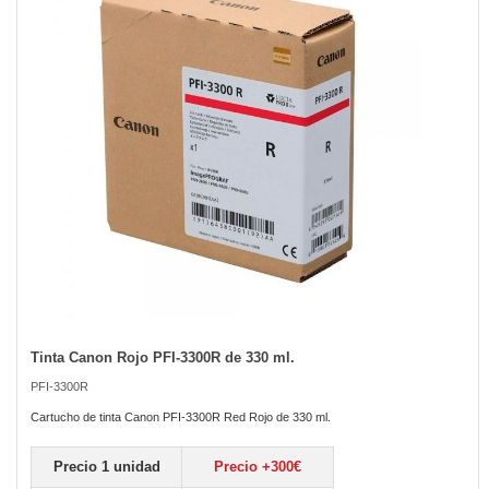
the
images
gallery
Tinta Canon Rojo PFI-3300R de 330 ml.
Skip
to
PFI-3300R
the
beginning
Cartucho de tinta Canon PFI-3300R Red Rojo de 330 ml.
of
the
Precio 1 unidad
Precio +300€
images
gallery