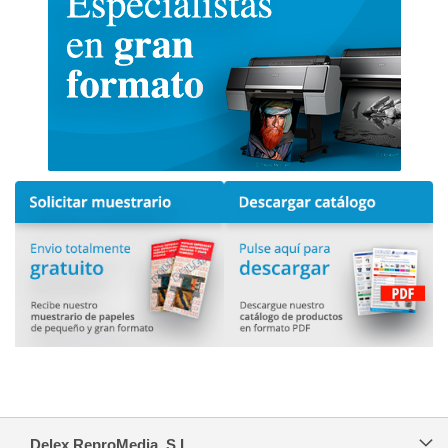
Delex ReproMedia, S.L.