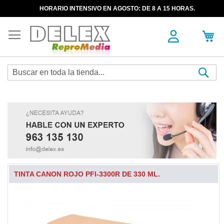
HORARIO INTENSIVO EN AGOSTO: DE 8 A 15 HORAS.
Sea
TINTA CANON ROJO PFI-3300R DE 330 ML.
Skip
to
the
end
of