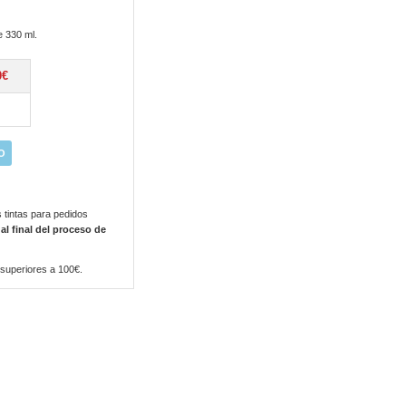
e 330 ml.
0€
O
 tintas para pedidos
 al final del proceso de
 superiores a 100€.