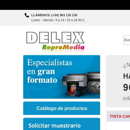
Skip
LLÁMENOS: (+34) 963 135 130
to
Lunes - Viernes: 9 a 14 / 15 a 18.30 h.
Content
Sear
Catálogo de productos
TINTA CA
Skip
to