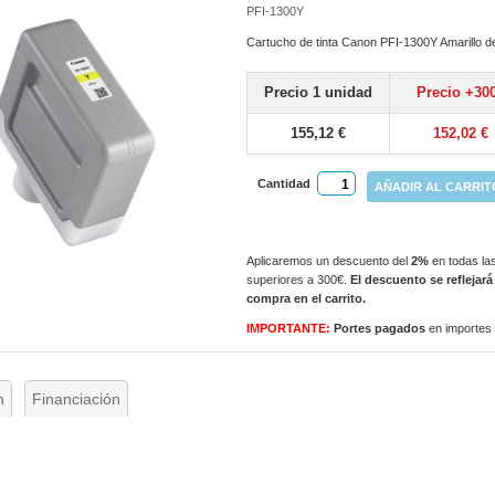
PFI-1300Y
Cartucho de tinta Canon PFI-1300Y Amarillo d
Precio 1 unidad
Precio +30
155,12 €
152,02 €
Cantidad
AÑADIR AL CARRIT
Aplicaremos un descuento del
2%
en todas las
superiores a 300€.
El descuento se reflejará
compra en el carrito.
IMPORTANTE:
Portes pagados
en importes
n
Financiación