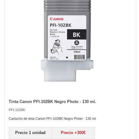
the
images
gallery
Tinta Canon PFI-102BK Negro Photo - 130 ml.
Skip
to
PFI-102BK
the
beginning
Cartucho de tinta Canon PFI-102BK Negro Photo - 130 ml.
of
the
Precio 1 unidad
Precio +300€
images
gallery