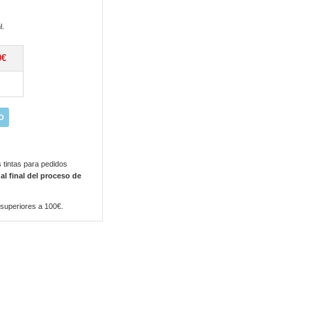
l.
0€
O
 tintas para pedidos
 al final del proceso de
 superiores a 100€.