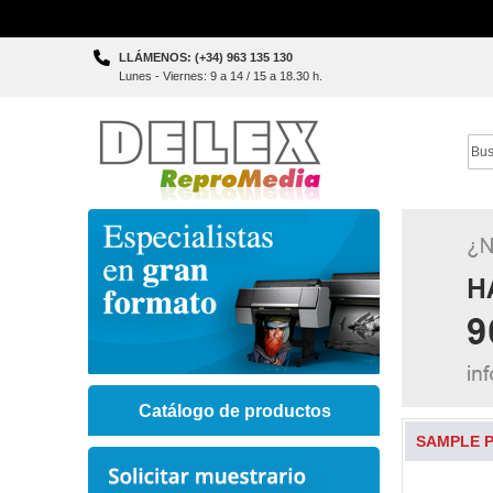
Skip
LLÁMENOS: (+34) 963 135 130
to
Lunes - Viernes: 9 a 14 / 15 a 18.30 h.
Content
Sear
Catálogo de productos
SAMPLE P
Skip
to