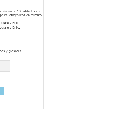
estrario de 10 calidades con
peles fotográficos en formato
ustre y Brillo.
ustre y Brillo.
ados y grosores.
O