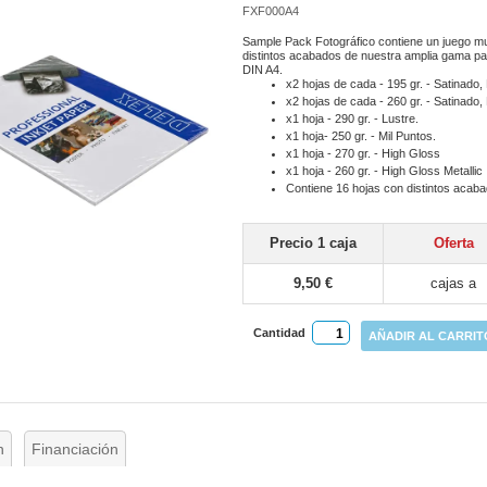
FXF000A4
Sample Pack Fotográfico contiene un juego mu
distintos acabados de nuestra amplia gama pa
DIN A4.
x2 hojas de cada - 195 gr. - Satinado, L
x2 hojas de cada - 260 gr. - Satinado, L
x1 hoja - 290 gr. - Lustre.
x1 hoja- 250 gr. - Mil Puntos.
x1 hoja - 270 gr. - High Gloss
x1 hoja - 260 gr. - High Gloss Metallic
Contiene 16 hojas con distintos acab
Precio 1 caja
Oferta
9,50 €
cajas a
Cantidad
AÑADIR AL CARRIT
n
Financiación