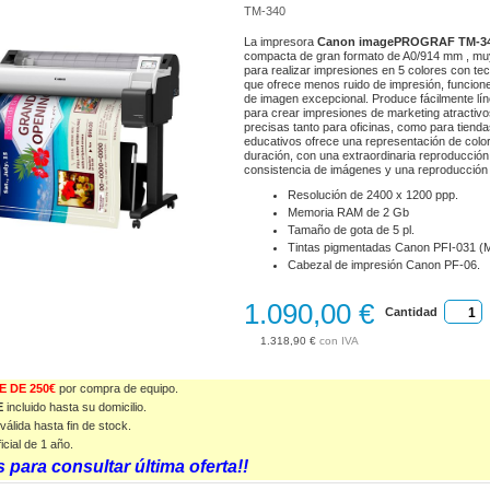
TM-340
La impresora
Canon imagePROGRAF TM-34
compacta de gran formato de A0/914 mm , muy
para realizar impresiones en 5 colores con te
que ofrece menos ruido de impresión, funcione
de imagen excepcional. Produce fácilmente lín
para crear impresiones de marketing atractiv
precisas tanto para oficinas, como para tienda
educativos ofrece una representación de color
duración, con una extraordinaria reproducción 
consistencia de imágenes y una reproducción 
Resolución de 2400 x 1200 ppp.
Memoria RAM de 2 Gb
Tamaño de gota de 5 pl.
Tintas pigmentadas Canon PFI-031 (
Cabezal de impresión Canon PF-06.
1.090,00 €
Cantidad
1.318,90 €
 DE 250€
por compra de equipo.
E
incluido hasta su domicilio.
válida
hasta fin de stock.
icial de 1 año.
 para consultar última oferta!!