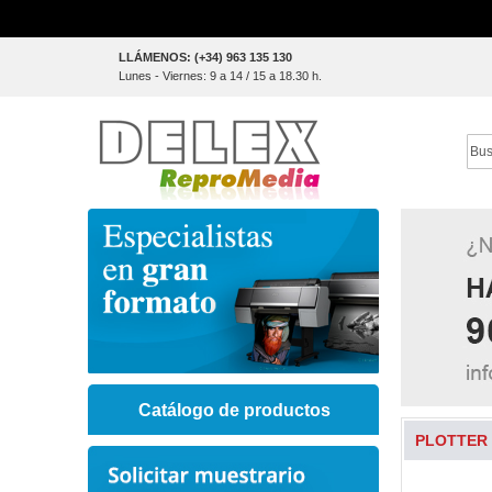
Skip
LLÁMENOS: (+34) 963 135 130
to
Lunes - Viernes: 9 a 14 / 15 a 18.30 h.
Content
Sear
Catálogo de productos
PLOTTER 
Skip
to