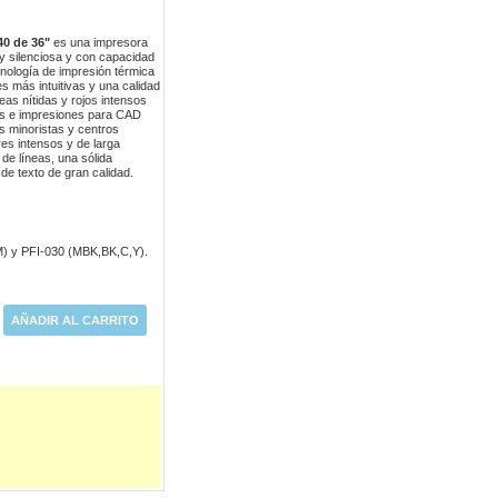
0 de 36"
es una impresora
 silenciosa y con capacidad
cnología de impresión térmica
s más intuitivas y una calidad
eas nítidas y rojos intensos
os e impresiones para CAD
s minoristas y centros
es intensos y de larga
de líneas, una sólida
de texto de gran calidad.
M) y PFI-030 (MBK,BK,C,Y).
AÑADIR AL CARRITO