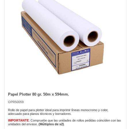
the
images
gallery
Papel Plotter 80 gr. 50m x 594mm.
Skip
to
OPR50059
the
beginning
Rollo de papel para plotter ideal para imprimir líneas monocromo y color,
of
adecuado para planos técnicos y borradores.
the
IMPORTANTE
: Compruebe que las unidades de rollos pedidas coinciden con las
images
unidades del envase.
(Múltiplos de x2)
.
gallery