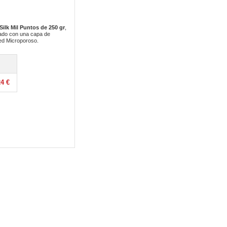
ilk Mil Puntos de 250 gr
,
icado con una capa de
ted Microporoso.
24 €