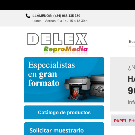
Skip
LLÁMENOS: (+34) 963 135 130
to
Lunes - Viernes: 9 a 14 / 15 a 18.30 h.
Content
Sear
Catálogo de productos
PAPEL PH
Skip
to