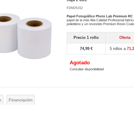
FDM25152
Papel Fotográfico Photo Lab Premium RC S
papel de la más Alta Calidad Profesional fabr
polietileno y un revestido Premium Resin Coa
Precio 1 rollo
Oferta
74,99 €
5 rollos a
71,
Agotado
Consultar disponibilidad
n
Financiación