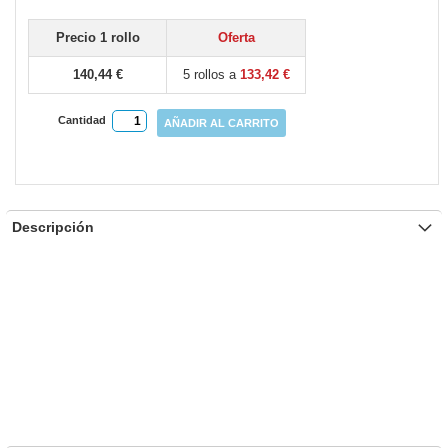
gallery
Precio 1 rollo
Oferta
140,44 €
5 rollos a
133,42 €
Cantidad
AÑADIR AL CARRITO
Descripción