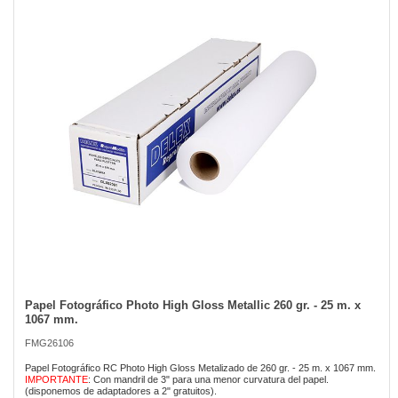
of
the
images
gallery
Papel Fotográfico Photo High Gloss Metallic 260 gr. - 25 m. x
Skip
1067 mm.
to
the
FMG26106
beginning
of
Papel Fotográfico RC Photo High Gloss Metalizado de 260 gr. - 25 m. x 1067 mm.
IMPORTANTE
: Con mandril de 3" para una menor curvatura del papel.
the
(disponemos de adaptadores a 2" gratuitos).
images