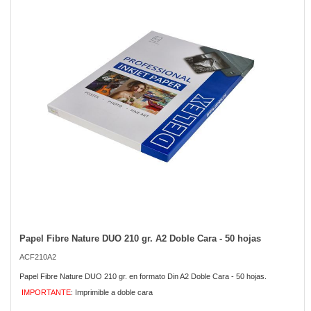
of
the
images
gallery
Papel Fibre Nature DUO 210 gr. A2 Doble Cara - 50 hojas
Skip
to
ACF210A2
the
beginning
Papel Fibre Nature DUO 210 gr. en formato Din A2 Doble Cara - 50 hojas.
of
IMPORTANTE
: Imprimible a doble cara
the
images