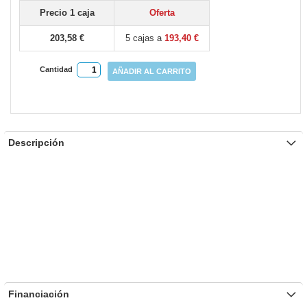
gallery
Precio 1 caja
Oferta
203,58 €
5 cajas a
193,40 €
Cantidad
AÑADIR AL CARRITO
Descripción
Financiación