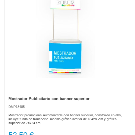
the
images
gallery
Mostrador Publicitario con banner superior
Skip
to
DMP18485
the
beginning
Mostrador promocional automontable con banner superior, construido en abs,
of
incluye funda de transporte. medida gráfica inferior de 184x85cm y gráfica
superior de 74x24 cm.
the
images
gallery