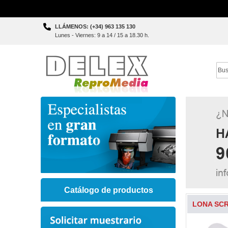
Skip
LLÁMENOS: (+34) 963 135 130
to
Lunes - Viernes: 9 a 14 / 15 a 18.30 h.
Content
Sear
Catálogo de productos
LONA SCR
Skip
to