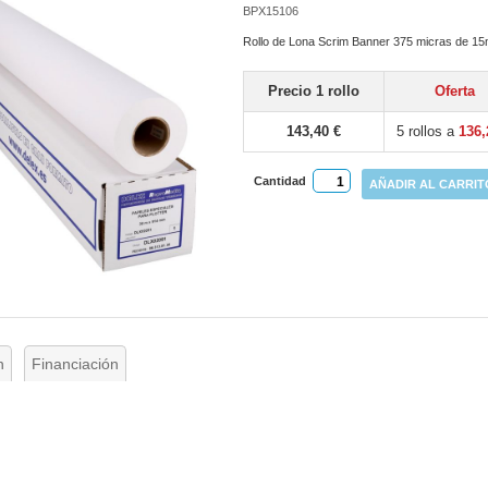
BPX15106
Rollo de Lona Scrim Banner 375 micras de 1
Precio 1 rollo
Oferta
143,40 €
5 rollos a
136,
Cantidad
AÑADIR AL CARRIT
n
Financiación