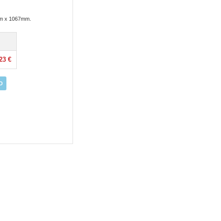
5m x 1067mm.
23 €
O