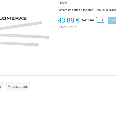
F1004T
Lomera de cartón 4 taladros. (Pack 500 unida
43,88 €
Cantidad
AÑA
53,09 €
n
Financiación