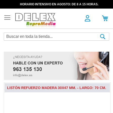
HORARIO INTENSIVO EN AGOSTO: DE 8 A 15 HORAS.
Sea
LISTÓN REFUERZO MADERA 30X47 MM. - LARGO: 70 CM.
Skip
to
the
end
of