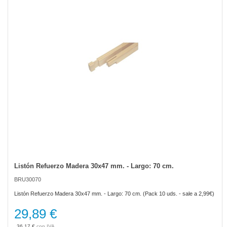
the
images
gallery
Listón Refuerzo Madera 30x47 mm. - Largo: 70 cm.
Skip
to
BRU30070
the
beginning
Listón Refuerzo Madera 30x47 mm. - Largo: 70 cm. (Pack 10 uds. - sale a 2,99€)
of
the
29,89 €
images
gallery
36,17 €