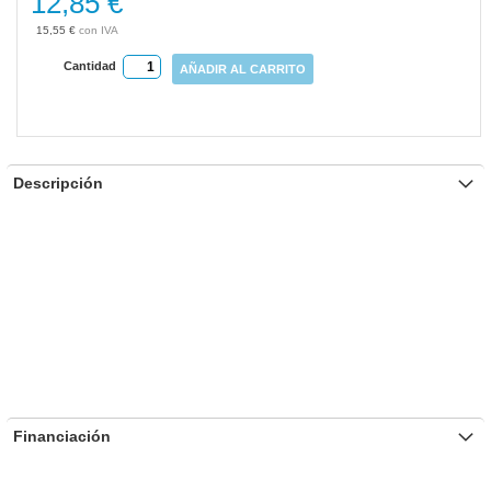
12,85 €
gallery
15,55 €
Cantidad
AÑADIR AL CARRITO
Descripción
Financiación