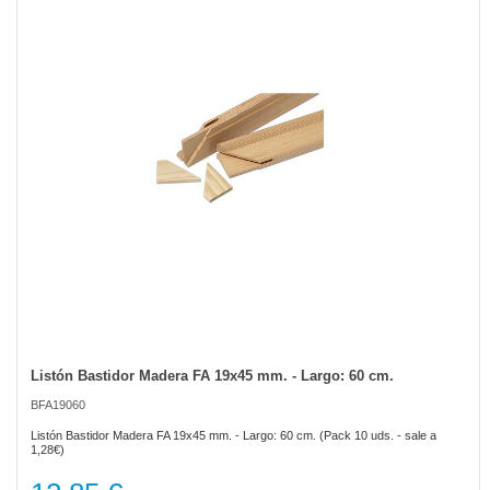
of
the
images
gallery
Listón Bastidor Madera FA 19x45 mm. - Largo: 60 cm.
Skip
to
BFA19060
the
beginning
Listón Bastidor Madera FA 19x45 mm. - Largo: 60 cm. (Pack 10 uds. - sale a
of
1,28€)
the
images