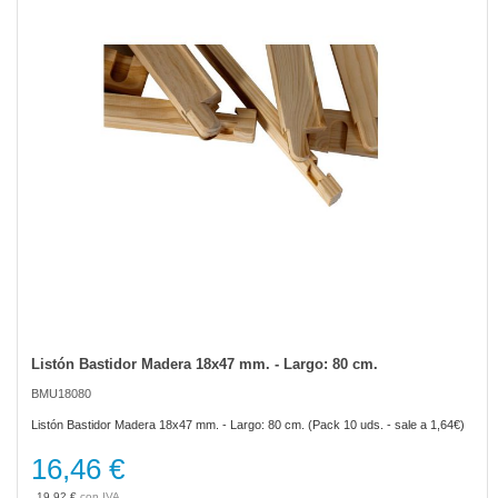
the
images
gallery
Listón Bastidor Madera 18x47 mm. - Largo: 80 cm.
Skip
to
BMU18080
the
beginning
Listón Bastidor Madera 18x47 mm. - Largo: 80 cm. (Pack 10 uds. - sale a 1,64€)
of
the
16,46 €
images
gallery
19,92 €