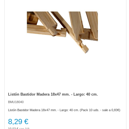
the
images
gallery
Listón Bastidor Madera 18x47 mm. - Largo: 40 cm.
Skip
to
BMU18040
the
beginning
Listón Bastidor Madera 18x47 mm. - Largo: 40 cm. (Pack 10 uds. - sale a 0,83€)
of
the
8,29 €
images
gallery
10,03 €