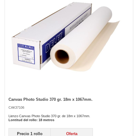
the
images
gallery
Canvas Photo Studio 370 gr. 18m x 1067mm.
Skip
to
CAK37106
the
beginning
Lienzo Canvas Photo Studio 370 gr. de 18m x 1067mm.
of
Lontitud del rollo: 18 metros
the
images
Precio 1 rollo
Oferta
gallery