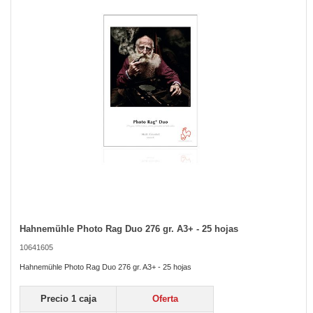
the
images
gallery
Hahnemühle Photo Rag Duo 276 gr. A3+ - 25 hojas
Skip
to
10641605
the
beginning
Hahnemühle Photo Rag Duo 276 gr. A3+ - 25 hojas
of
the
Precio 1 caja
Oferta
images
gallery