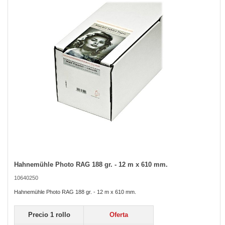
the
images
gallery
Hahnemühle Photo RAG 188 gr. - 12 m x 610 mm.
Skip
to
10640250
the
beginning
Hahnemühle Photo RAG 188 gr. - 12 m x 610 mm.
of
the
Precio 1 rollo
Oferta
images
gallery