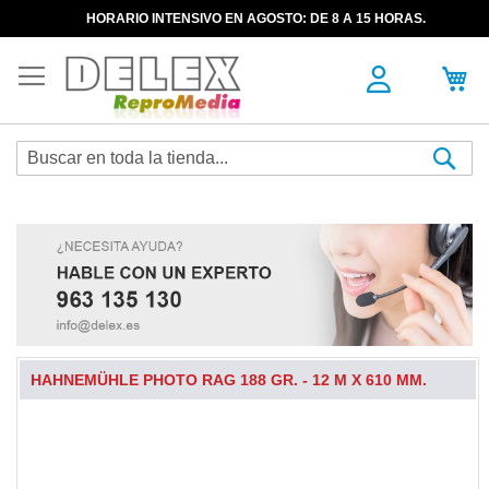
HORARIO INTENSIVO EN AGOSTO: DE 8 A 15 HORAS.
Sea
HAHNEMÜHLE PHOTO RAG 188 GR. - 12 M X 610 MM.
Skip
to
the
end
of