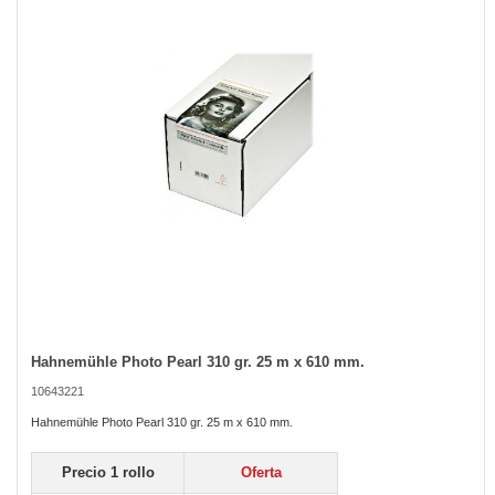
the
images
gallery
Hahnemühle Photo Pearl 310 gr. 25 m x 610 mm.
Skip
to
10643221
the
beginning
Hahnemühle Photo Pearl 310 gr. 25 m x 610 mm.
of
the
Precio 1 rollo
Oferta
images
gallery