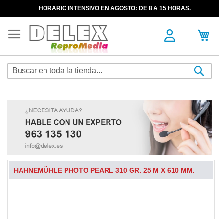
HORARIO INTENSIVO EN AGOSTO: DE 8 A 15 HORAS.
Sea
HAHNEMÜHLE PHOTO PEARL 310 GR. 25 M X 610 MM.
Skip
to
the
end
of