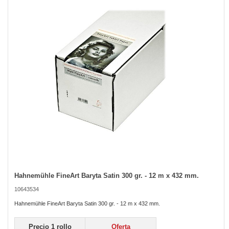
of
the
images
gallery
Hahnemühle FineArt Baryta Satin 300 gr. - 12 m x 432 mm.
Skip
to
10643534
the
beginning
Hahnemühle FineArt Baryta Satin 300 gr. - 12 m x 432 mm.
of
the
Precio 1 rollo
Oferta
images