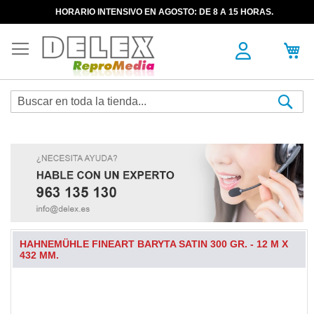
HORARIO INTENSIVO EN AGOSTO: DE 8 A 15 HORAS.
Sea
HAHNEMÜHLE FINEART BARYTA SATIN 300 GR. - 12 M X
432 MM.
Skip
to
the
end