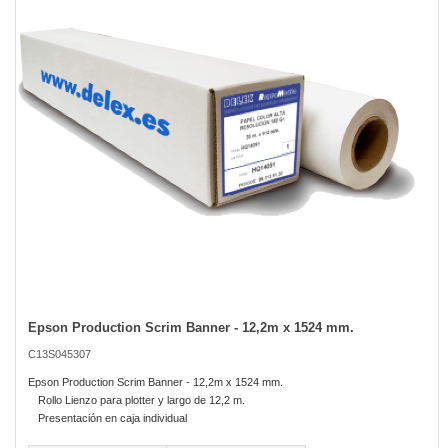
the
images
gallery
Epson Production Scrim Banner - 12,2m x 1524 mm.
Skip
to
C13S045307
the
beginning
Epson Production Scrim Banner - 12,2m x 1524 mm.
of
Rollo Lienzo para plotter y largo de 12,2 m.
the
Presentación en caja individual
images
gallery