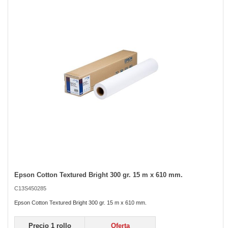
of
the
images
gallery
Epson Cotton Textured Bright 300 gr. 15 m x 610 mm.
Skip
to
C13S450285
the
beginning
Epson Cotton Textured Bright 300 gr. 15 m x 610 mm.
of
the
Precio 1 rollo
Oferta
images